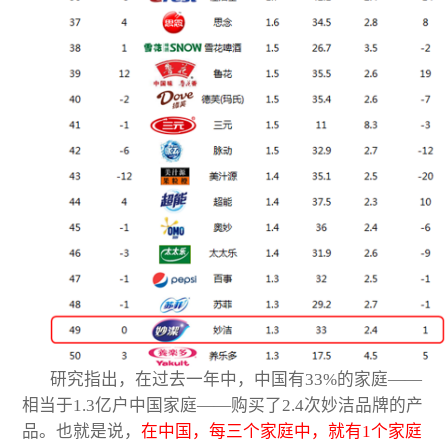
研究指出，在过去一年中，中国有
33%
的家庭——
相当于
1.3
亿户中国家庭——购买了
2.4
次妙洁品牌的产
品。也就是说，
在中国，每三个家庭中，就有
1
个家庭