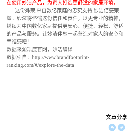
在使用妙洁产品，为家人打造更舒适的家居环境。
这份殊荣
,
来自数亿家庭的忠实支持
,
妙洁倍感荣
耀。妙潔将怀惴这份信任和责任，以更专业的精神，
继续为中国数亿家庭提供更安心、便捷、轻松、舒适
的产品与服务。让妙洁伴您一起营造对家人的安心和
幸福感吧！
数据来源凯度官网，妙洁编译
数据引自：
http://www.brandfootprint-
ranking.com/#/explore-the-data
文章分享