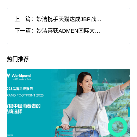
上一篇：妙洁携手天猫达成JBP战略合伙 开启行业新零售赋能先锋
下一篇：妙洁喜获ADMEN国际大奖！
热门推荐