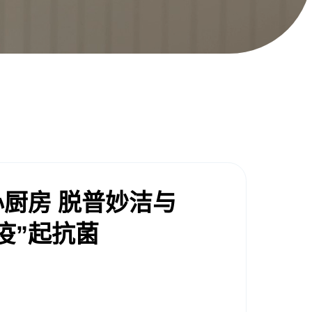
搜索
心厨房 脱普妙洁与
疫”起抗菌