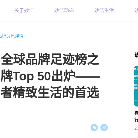
关于妙洁
妙洁动态
妙洁生活
品牌资讯详情
023全球品牌足迹榜之
Top 50出炉——
费者精致生活的首选
2