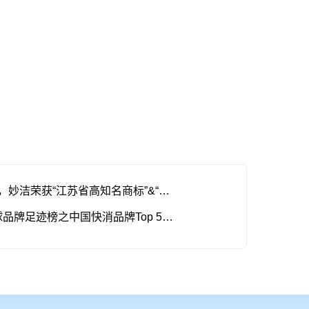
上一篇：喜报| 荣誉加冕，妙洁荣获“江苏省高知名商标”&“江苏省重点保护商标名录”双殊荣
下一篇：喜报 | 2022全球品牌足迹榜之中国快消品牌Top 50出炉—妙洁排名稳步上升